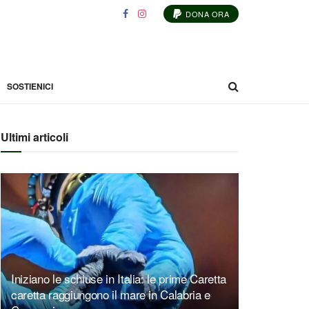
DONA ORA
SOSTIENICI
Ultimi articoli
Iniziano le schiuse in Italia: le prime Caretta
caretta raggiungono il mare in Calabria e