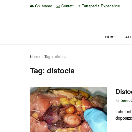
👥 Chi siamo
✉️ Contatti
⭐ Tartapedia Experience
HOME
ATT
Home
Tag
distocia
Tag:
distocia
Disto
BY
DANILO
I cheloni
deposizio