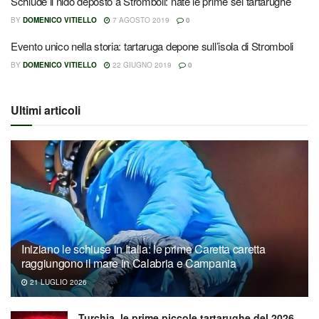
Schiude il nido deposto a Stromboli: nate le prime sei tartarughe
BY
DOMENICO VITIELLO
7 AGOSTO 2019
0
Evento unico nella storia: tartaruga depone sull’isola di Stromboli
BY
DOMENICO VITIELLO
22 GIUGNO 2019
0
Ultimi articoli
Iniziano le schiuse in Italia: le prime Caretta caretta
raggiungono il mare in Calabria e Campania
21 LUGLIO 2026
Turchia, le prime piccole tartarughe del 2026