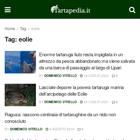
Home
Tag
eolie
Tag:
eolie
Enorme tartaruga liuto resta impigliata in un
attrezzo da pesca abbandonato ma viene salvata
da una barca di passaggio al largo di Lipari
BY
DOMENICO VITIELLO
18 LUGLIO 2024
0
Lasciate deporre la povera tartaruga marina
dell’arcipelago delle Eolie
BY
DOMENICO VITIELLO
23 LUGLIO 2021
0
Ragusa: nascono centinaia di tartarughine da un nido non
conosciuto
BY
DOMENICO VITIELLO
8 AGOSTO 2019
0