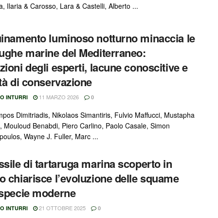
Ilaria & Carosso, Lara & Castelli, Alberto ...
uinamento luminoso notturno minaccia le
rughe marine del Mediterraneo:
zioni degli esperti, lacune conoscitive e
ità di conservazione
11 MARZO 2026
O INTURRI
0
pos Dimitriadis, Nikolaos Simantiris, Fulvio Maffucci, Mustapha
, Mouloud Benabdi, Piero Carlino, Paolo Casale, Simon
oulos, Wayne J. Fuller, Marc ...
ssile di tartaruga marina scoperto in
o chiarisce l’evoluzione delle squame
 specie moderne
21 OTTOBRE 2025
O INTURRI
0