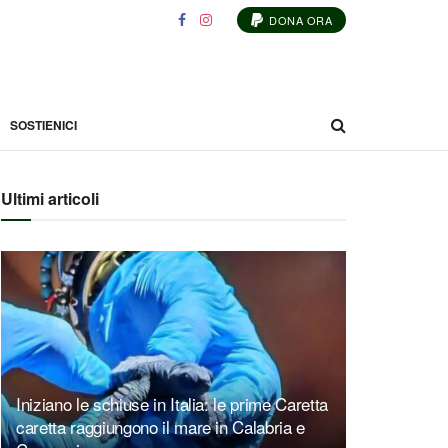
DONA ORA
SOSTIENICI
Ultimi articoli
Iniziano le schiuse in Italia: le prime Caretta
caretta raggiungono il mare in Calabria e