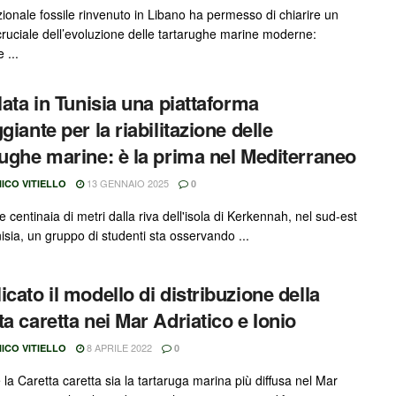
ionale fossile rinvenuto in Libano ha permesso di chiarire un
cruciale dell’evoluzione delle tartarughe marine moderne:
e ...
llata in Tunisia una piattaforma
giante per la riabilitazione delle
rughe marine: è la prima nel Mediterraneo
13 GENNAIO 2025
ICO VITIELLO
0
 centinaia di metri dalla riva dell'isola di Kerkennah, nel sud-est
isia, un gruppo di studenti sta osservando ...
icato il modello di distribuzione della
ta caretta nei Mar Adriatico e Ionio
8 APRILE 2022
ICO VITIELLO
0
la Caretta caretta sia la tartaruga marina più diffusa nel Mar