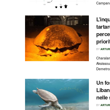
Campana, 
L’inq
tarta
perce
prior
BY
ARTUR
Charalam
Aksissou
Demetrop
Un fo
Liban
nelle
BY
ARTUR