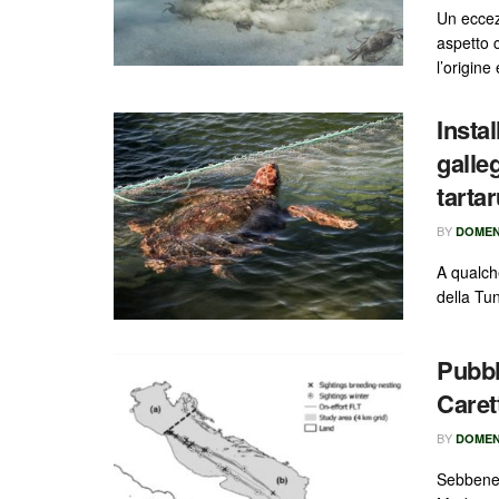
Un eccez
aspetto 
l’origine 
Insta
galleg
tarta
BY
DOMEN
A qualche
della Tun
Pubbl
Caret
BY
DOMEN
Sebbene 