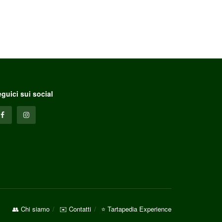
guici sui social
👥 Chi siamo
✉️ Contatti
⭐ Tartapedia Experience