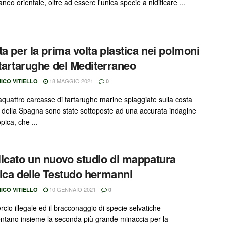
neo orientale, oltre ad essere l'unica specie a nidificare ...
ta per la prima volta plastica nei polmoni
 tartarughe del Mediterraneo
18 MAGGIO 2021
ICO VITIELLO
0
quattro carcasse di tartarughe marine spiaggiate sulla costa
e della Spagna sono state sottoposte ad una accurata indagine
pica, che ...
icato un nuovo studio di mappatura
ica delle Testudo hermanni
10 GENNAIO 2021
ICO VITIELLO
0
cio illegale ed il bracconaggio di specie selvatiche
ntano insieme la seconda più grande minaccia per la