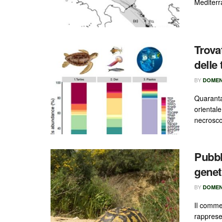
Mediterra
Trova
delle
BY
DOMEN
Quaranta
oriental
necrosco
Pubbl
genet
BY
DOMEN
Il commer
rapprese