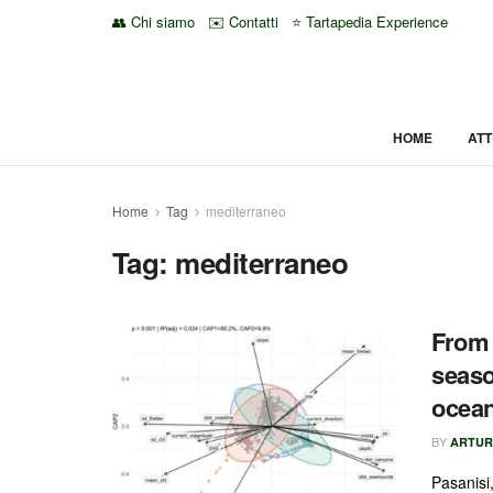
👥 Chi siamo
✉️ Contatti
⭐ Tartapedia Experience
HOME
ATT
Home
Tag
mediterraneo
Tag:
mediterraneo
From 
seaso
ocean
BY
ARTUR
Pasanisi,