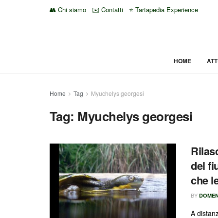
👥 Chi siamo
✉️ Contatti
⭐ Tartapedia Experience
HOME
ATT
Home
Tag
Myuchelys georgesi
Tag:
Myuchelys georgesi
Rilas
del f
che l
BY
DOMEN
A distan