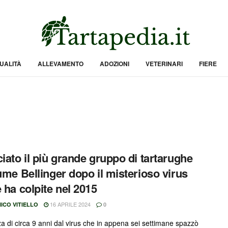
UALITÀ
ALLEVAMENTO
ADOZIONI
VETERINARI
FIERE
ciato il più grande gruppo di tartarughe
iume Bellinger dopo il misterioso virus
e ha colpite nel 2015
16 APRILE 2024
ICO VITIELLO
0
za di circa 9 anni dal virus che in appena sei settimane spazzò