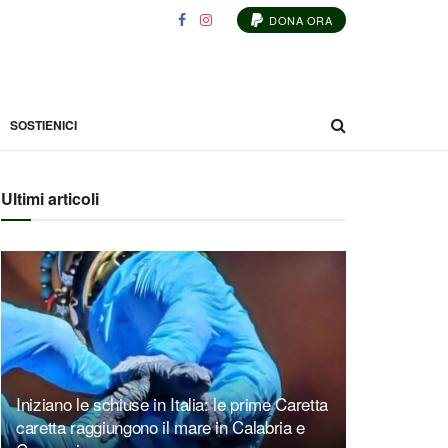
DONA ORA
SOSTIENICI
Ultimi articoli
Iniziano le schiuse in Italia: le prime Caretta
caretta raggiungono il mare in Calabria e