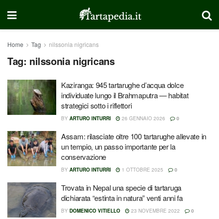
Home
Tag
nilssonia nigricans
Tag:
nilssonia nigricans
Kaziranga: 945 tartarughe d’acqua dolce
individuate lungo il Brahmaputra — habitat
strategici sotto i riflettori
BY
ARTURO INTURRI
26 GENNAIO 2026
0
Assam: rilasciate oltre 100 tartarughe allevate in
un tempio, un passo importante per la
conservazione
BY
ARTURO INTURRI
1 OTTOBRE 2025
0
Trovata in Nepal una specie di tartaruga
dichiarata “estinta in natura” venti anni fa
BY
DOMENICO VITIELLO
23 NOVEMBRE 2022
0