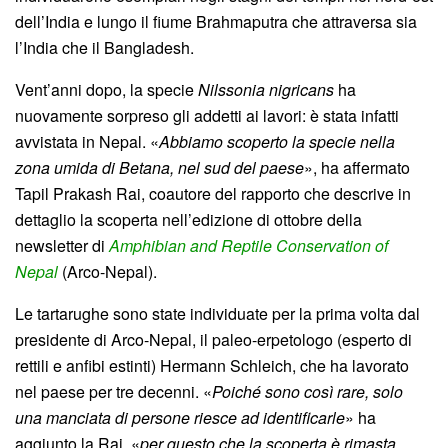
dell’India e lungo il fiume Brahmaputra che attraversa sia
l’India che il Bangladesh.
Vent’anni dopo, la specie
Nilssonia nigricans
ha
nuovamente sorpreso gli addetti ai lavori: è stata infatti
avvistata in Nepal. «
Abbiamo scoperto la specie nella
zona umida di Betana, nel sud del paese
», ha affermato
Tapil Prakash Rai, coautore del rapporto che descrive in
dettaglio la scoperta nell’edizione di ottobre della
newsletter di
Amphibian and Reptile Conservation of
Nepal
(Arco-Nepal).
Le tartarughe sono state individuate per la prima volta dal
presidente di Arco-Nepal, il paleo-erpetologo (esperto di
rettili e anfibi estinti) Hermann Schleich, che ha lavorato
nel paese per tre decenni. «
Poiché sono così rare, solo
una manciata di persone riesce ad identificarle
» ha
aggiunto la Rai, «
per questo che la scoperta è rimasta