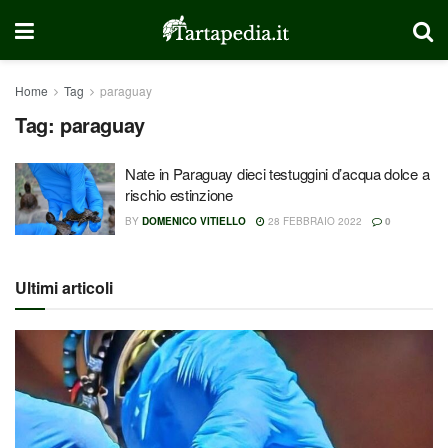
Home
Tag
paraguay
Tag:
paraguay
Nate in Paraguay dieci testuggini d’acqua dolce a
rischio estinzione
BY
DOMENICO VITIELLO
28 FEBBRAIO 2022
0
Ultimi articoli