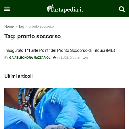
Home
Tag
pronto soccorso
Tag:
pronto soccorso
Inaugurato il “Turtle Point” del Pronto Soccorso di Filicudi (ME)
BY
GAIAELEONORA MAZZARIOL
11 LUGLIO 2018
0
Ultimi articoli