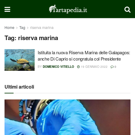
Home
Tag
riserva marina
Tag:
riserva marina
Istituita la nuova Riserva Marina delle Galapagos:
anche Di Caprio si congratula col Presidente
BY
DOMENICO VITIELLO
19 GENNAIO 2022
0
Ultimi articoli