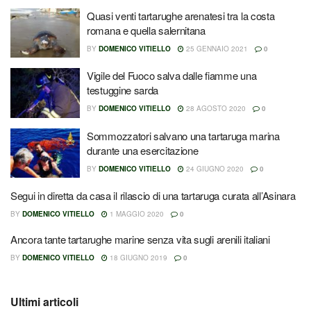
Quasi venti tartarughe arenatesi tra la costa
romana e quella salernitana
BY
DOMENICO VITIELLO
25 GENNAIO 2021
0
Vigile del Fuoco salva dalle fiamme una
testuggine sarda
BY
DOMENICO VITIELLO
28 AGOSTO 2020
0
Sommozzatori salvano una tartaruga marina
durante una esercitazione
BY
DOMENICO VITIELLO
24 GIUGNO 2020
0
Segui in diretta da casa il rilascio di una tartaruga curata all’Asinara
BY
DOMENICO VITIELLO
1 MAGGIO 2020
0
Ancora tante tartarughe marine senza vita sugli arenili italiani
BY
DOMENICO VITIELLO
18 GIUGNO 2019
0
Ultimi articoli