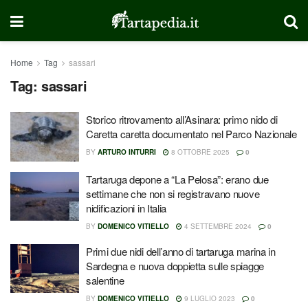
Home
Tag
sassari
Tag:
sassari
Storico ritrovamento all’Asinara: primo nido di
Caretta caretta documentato nel Parco Nazionale
BY
ARTURO INTURRI
8 OTTOBRE 2025
0
Tartaruga depone a “La Pelosa”: erano due
settimane che non si registravano nuove
nidificazioni in Italia
BY
DOMENICO VITIELLO
4 SETTEMBRE 2024
0
Primi due nidi dell’anno di tartaruga marina in
Sardegna e nuova doppietta sulle spiagge
salentine
BY
DOMENICO VITIELLO
9 LUGLIO 2023
0