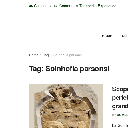
👥 Chi siamo
✉️ Contatti
⭐ Tartapedia Experience
HOME
ATT
Home
Tag
Solnhofia parsonsi
Tag:
Solnhofia parsonsi
Scope
perfe
grand
BY
DOMEN
La Solnho