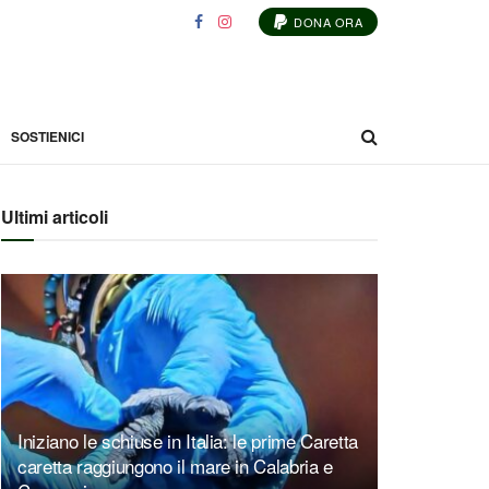
DONA ORA
SOSTIENICI
Ultimi articoli
Iniziano le schiuse in Italia: le prime Caretta
caretta raggiungono il mare in Calabria e