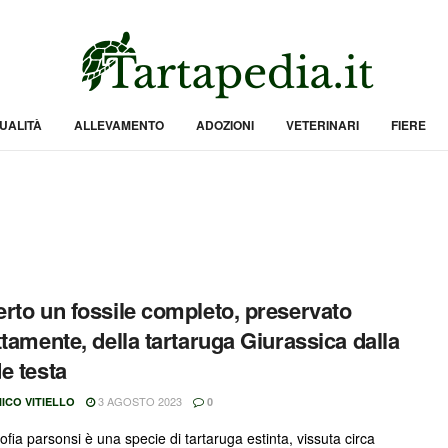
UALITÀ
ALLEVAMENTO
ADOZIONI
VETERINARI
FIERE
rto un fossile completo, preservato
ttamente, della tartaruga Giurassica dalla
e testa
3 AGOSTO 2023
ICO VITIELLO
0
fia parsonsi è una specie di tartaruga estinta, vissuta circa