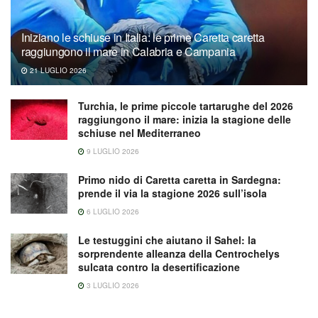
Iniziano le schiuse in Italia: le prime Caretta caretta
raggiungono il mare in Calabria e Campania
21 LUGLIO 2026
Turchia, le prime piccole tartarughe del 2026
raggiungono il mare: inizia la stagione delle
schiuse nel Mediterraneo
9 LUGLIO 2026
Primo nido di Caretta caretta in Sardegna:
prende il via la stagione 2026 sull’isola
6 LUGLIO 2026
Le testuggini che aiutano il Sahel: la
sorprendente alleanza della Centrochelys
sulcata contro la desertificazione
3 LUGLIO 2026