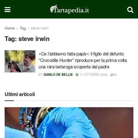
Home
Tag
steve irwin
Tag:
steve irwin
«Ce l’abbiamo fatta papà»: il figlio del defunto
“Crocodile Hunter” riproduce per la prima volta
una rara tartaruga scoperta dal padre
BY
DANILO DE BELLIS
17 OTTOBRE 2023
0
Ultimi articoli