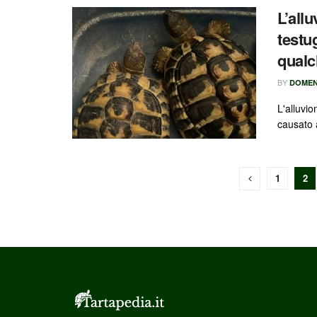
L’all
testu
qualch
BY
DOMEN
L'alluvio
causato a
1
2