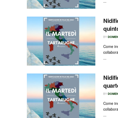
...
Nidifi
quint
BY
DOMEN
Come ins
collabor
...
Nidifi
quart
BY
DOMEN
Come ins
collabor
...