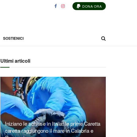
DONA ORA
SOSTIENICI
Ultimi articoli
Iniziano le schiuse in Italia: le prime Caretta
caretta raggiungono il mare in Calabria e