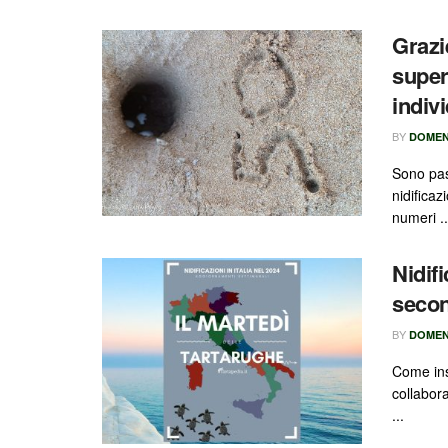
Grazi
super
indivi
BY
DOMEN
Sono pass
nidifica
numeri ..
Nidifi
secon
BY
DOMEN
Come ins
collabor
...