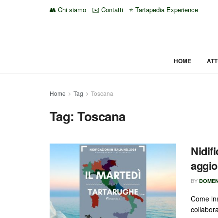
👥 Chi siamo
✉️ Contatti
⭐ Tartapedia Experience
HOME
ATT
Home
Tag
Toscana
Tag:
Toscana
Nidifi
aggio
BY
DOMEN
Come ins
collabor