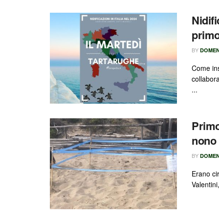
Nidifi
primo
BY
DOMEN
Come ins
collabor
...
Primo
nono 
BY
DOMEN
Erano ci
Valentini