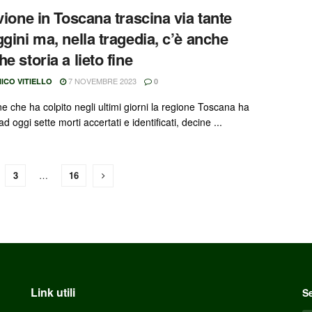
uvione in Toscana trascina via tante
ggini ma, nella tragedia, c’è anche
e storia a lieto fine
7 NOVEMBRE 2023
ICO VITIELLO
0
ne che ha colpito negli ultimi giorni la regione Toscana ha
d oggi sette morti accertati e identificati, decine ...
3
…
16
Link utili
Se