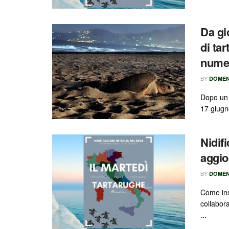
Da gi
di ta
numer
BY
DOMEN
Dopo un 
17 giugn
Nidifi
aggio
BY
DOMEN
Come ins
collabor
...