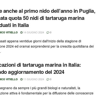
e anche al primo nido dell’anno in Puglia,
ata quota 50 nidi di tartaruga marina
duati in Italia
14 GIUGNO 2024
ICO VITIELLO
0
ati appena ventidue giorni dall'inizio della stagione di
zione 2024 ed oramai sorprendersi per la crescita quotidiana dei
.
cazioni di tartaruga marina in Italia:
do aggiornamento del 2024
11 GIUGNO 2024
ICO VITIELLO
0
egnano da sempre i più grandi biologi e naturalisti, la
azione attiva è fondamentale per la diffusione delle conoscenze