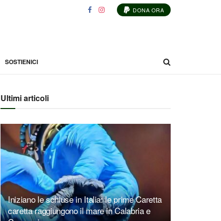
DONA ORA
SOSTIENICI
Ultimi articoli
Iniziano le schiuse in Italia: le prime Caretta
caretta raggiungono il mare in Calabria e