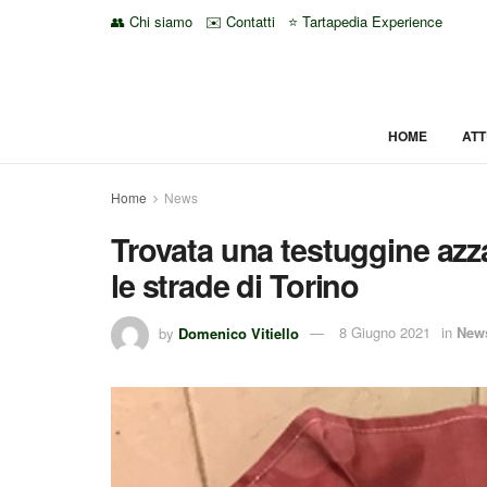
👥 Chi siamo
✉️ Contatti
⭐ Tartapedia Experience
HOME
ATT
Home
News
Trovata una testuggine azz
le strade di Torino
by
Domenico Vitiello
8 Giugno 2021
in
New