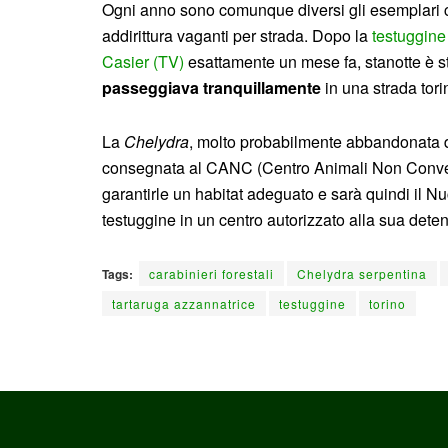
Ogni anno sono comunque diversi gli esemplari ch
addirittura vaganti per strada. Dopo la
testuggine
Casier (TV)
esattamente un mese fa, stanotte è st
passeggiava tranquillamente
in una strada tori
La
Chelydra
, molto probabilmente abbandonata d
consegnata al CANC (Centro Animali Non Convenz
garantirle un habitat adeguato e sarà quindi il Nu
testuggine in un centro autorizzato alla sua dete
Tags:
carabinieri forestali
Chelydra serpentina
tartaruga azzannatrice
testuggine
torino