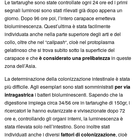
Le tartarughe sono state controllate ogni 24 ore ed i primi
segnali luminosi sono stati rilevati già dopo appena un
giorno. Dopo 96 ore poi, l’intero carapace emetteva
bioluminescenza. Quest’ultima è stata facilmente
individuata anche nella parte superiore degli arti e del
collo, oltre che nel “
calipash
“, cioè nel protoplasma
gelatinoso che si trova subito sotto la superficie del
carapace e che
è considerato una prelibatezza
in queste
zona dell’Asia.
La determinazione della colonizzazione intestinale è stata
più difficile. Agli esemplari sono stati somministrati
per via
intragastrica
i batteri bioluminescenti. Sapendo che la
digestione impiega circa 34/56 ore in tartarughe di 150gr, i
ricercatori le hanno eutanizzate e vivisezionate dopo 72
ore e, controllando gli organi interni, la luminescenza è
stata rilevata solo nell’intestino. Sono inoltre stati
individuati anche i diversi
fattori di colonizzazione
, cioè