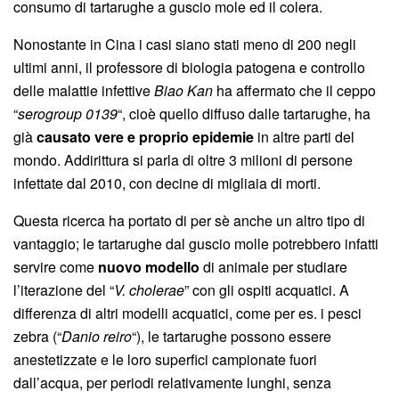
consumo di tartarughe a guscio mole ed il colera.
Nonostante in Cina i casi siano stati meno di 200 negli
ultimi anni, il professore di biologia patogena e controllo
delle malattie infettive
Biao Kan
ha affermato che il ceppo
“
serogroup 0139
“, cioè quello diffuso dalle tartarughe, ha
già
causato vere e proprio epidemie
in altre parti del
mondo. Addirittura si parla di oltre 3 milioni di persone
infettate dal 2010, con decine di migliaia di morti.
Questa ricerca ha portato di per sè anche un altro tipo di
vantaggio; le tartarughe dal guscio molle potrebbero infatti
servire come
nuovo modello
di animale per studiare
l’iterazione del “
V. cholerae
” con gli ospiti acquatici. A
differenza di altri modelli acquatici, come per es. i pesci
zebra (“
Danio reiro
“), le tartarughe possono essere
anestetizzate e le loro superfici campionate fuori
dall’acqua, per periodi relativamente lunghi, senza