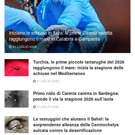
Iniziano le schiuse in Italia: le prime Caretta caretta
raggiungono il mare in Calabria e Campania
21 LUGLIO 2026
Turchia, le prime piccole tartarughe del 2026
raggiungono il mare: inizia la stagione delle
schiuse nel Mediterraneo
9 LUGLIO 2026
Primo nido di Caretta caretta in Sardegna:
prende il via la stagione 2026 sull’isola
6 LUGLIO 2026
Le testuggini che aiutano il Sahel: la
sorprendente alleanza della Centrochelys
sulcata contro la desertificazione