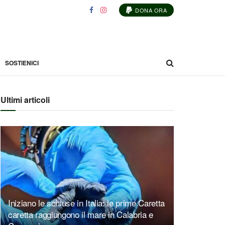
DONA ORA
SOSTIENICI
Ultimi articoli
Iniziano le schiuse in Italia: le prime Caretta
caretta raggiungono il mare in Calabria e