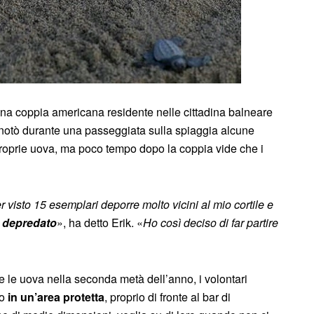
una coppia americana residente nelle cittadina balneare
 notò durante una passeggiata sulla spiaggia alcune
proprie uova, ma poco tempo dopo la coppia vide che i
 visto 15 esemplari deporre molto vicini al mio cortile e
e depredato
», ha detto Erik. «
Ho così deciso di far partire
le uova nella seconda metà dell’anno, i volontari
no
in un’area protetta
, proprio di fronte al bar di