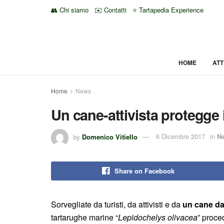
👥 Chi siamo
✉️ Contatti
⭐ Tartapedia Experience
HOME
ATT
Home
News
Un cane-attivista protegge 
by
Domenico Vitiello
6 Dicembre 2017
in
N
Share on Facebook
Sorvegliate da turisti, da attivisti e da
un cane da
tartarughe marine “
Lepidochelys olivacea
” proce