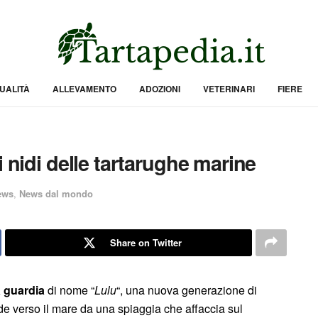
UALITÀ
ALLEVAMENTO
ADOZIONI
VETERINARI
FIERE
i nidi delle tartarughe marine
ews
,
News dal mondo
Share on Twitter
 guardia
di nome “
Lulu
“, una nuova generazione di
de verso il mare da una spiaggia che affaccia sul