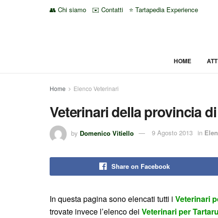
👥 Chi siamo
✉️ Contatti
⭐ Tartapedia Experience
HOME
ATT
Home
Elenco Veterinari
Veterinari della provincia di
by
Domenico Vitiello
9 Agosto 2013
in
Elen
Share on Facebook
In questa pagina sono elencati tutti i
Veterinari 
trovate invece l’elenco dei
Veterinari per Tarta