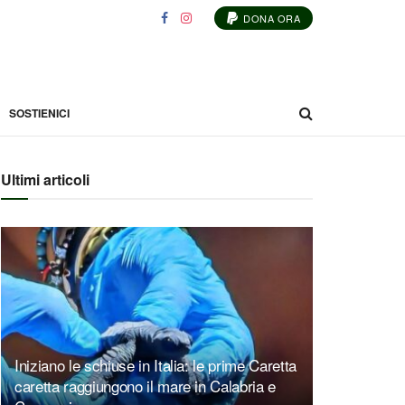
DONA ORA
SOSTIENICI
Ultimi articoli
Iniziano le schiuse in Italia: le prime Caretta
caretta raggiungono il mare in Calabria e