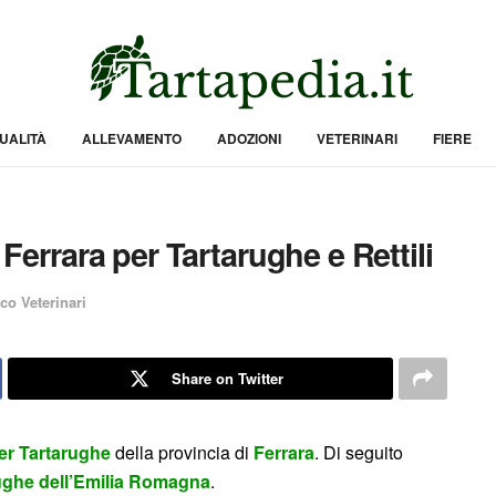
UALITÀ
ALLEVAMENTO
ADOZIONI
VETERINARI
FIERE
 Ferrara per Tartarughe e Rettili
co Veterinari
Share on Twitter
per Tartarughe
della provincia di
Ferrara
. Di seguito
rughe dell’Emilia Romagna
.