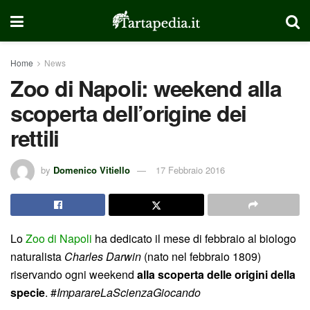
Home
News
Zoo di Napoli: weekend alla
scoperta dell’origine dei
rettili
by
Domenico Vitiello
17 Febbraio 2016
Lo
Zoo di Napoli
ha dedicato il mese di febbraio al biologo
naturalista
Charles Darwin
(nato nel febbraio 1809)
riservando ogni weekend
alla scoperta delle origini della
specie
. #
ImparareLaScienzaGiocando