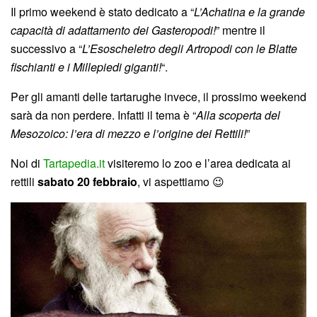
Il primo weekend è stato dedicato a “‎
L’Achatina e la grande
capacità di adattamento dei ‎Gasteropodi‬!
” mentre il
successivo a “
L’Esoscheletro degli Artropodi con le Blatte
fischianti e i Millepiedi giganti!
“.
Per gli amanti delle tartarughe invece, il prossimo weekend
sarà da non perdere. Infatti il tema è “
Alla scoperta del
Mesozoico: l’era di mezzo e l’origine dei Rettili!
”
Noi di
Tartapedia.it
visiteremo lo zoo e l’area dedicata ai
rettili
sabato 20 febbraio
, vi aspettiamo 😉