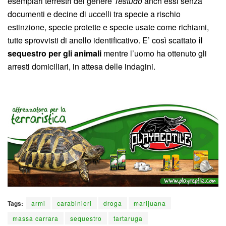
esemplari terrestri del genere
Testudo
anch’essi senza
documenti e decine di uccelli tra specie a rischio
estinzione, specie protette e specie usate come richiami,
tutte sprovvisti di anello identificativo. E’ così scattato
il
sequestro per gli animali
mentre l’uomo ha ottenuto gli
arresti domiciliari, in attesa delle indagini.
Tags:
armi
carabinieri
droga
marijuana
massa carrara
sequestro
tartaruga