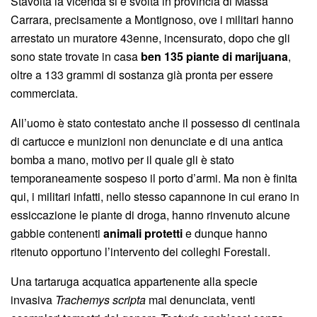
Stavolta la vicenda si è svolta in provincia di Massa
Carrara, precisamente a Montignoso, ove i militari hanno
arrestato un muratore 43enne, incensurato, dopo che gli
sono state trovate in casa
ben 135 piante di marijuana
,
oltre a 133 grammi di sostanza già pronta per essere
commerciata.
All’uomo è stato contestato anche il possesso di centinaia
di cartucce e munizioni non denunciate e di una antica
bomba a mano, motivo per il quale gli è stato
temporaneamente sospeso il porto d’armi. Ma non è finita
qui, i militari infatti, nello stesso capannone in cui erano in
essiccazione le piante di droga, hanno rinvenuto alcune
gabbie contenenti
animali protetti
e dunque hanno
ritenuto opportuno l’intervento dei colleghi Forestali.
Una tartaruga acquatica appartenente alla specie
invasiva
Trachemys scripta
mai denunciata, venti