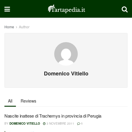
Home
Author
Domenico Vitiello
All
Reviews
Nascite inattese di Trachemys in provincia di Perugia
BY
DOMENICO VITIELLO
3 NOVEMBRE 2011
1