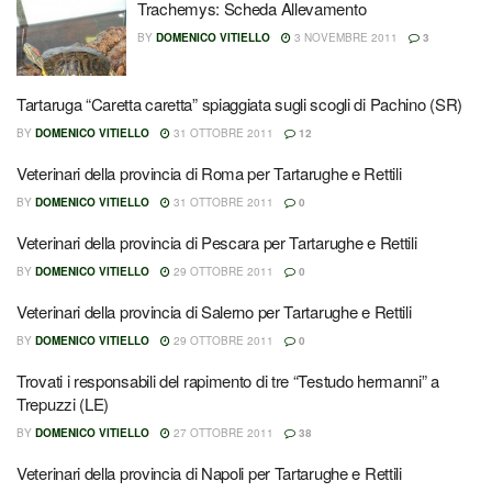
Trachemys: Scheda Allevamento
BY
DOMENICO VITIELLO
3 NOVEMBRE 2011
3
Tartaruga “Caretta caretta” spiaggiata sugli scogli di Pachino (SR)
BY
DOMENICO VITIELLO
31 OTTOBRE 2011
12
Veterinari della provincia di Roma per Tartarughe e Rettili
BY
DOMENICO VITIELLO
31 OTTOBRE 2011
0
Veterinari della provincia di Pescara per Tartarughe e Rettili
BY
DOMENICO VITIELLO
29 OTTOBRE 2011
0
Veterinari della provincia di Salerno per Tartarughe e Rettili
BY
DOMENICO VITIELLO
29 OTTOBRE 2011
0
Trovati i responsabili del rapimento di tre “Testudo hermanni” a
Trepuzzi (LE)
BY
DOMENICO VITIELLO
27 OTTOBRE 2011
38
Veterinari della provincia di Napoli per Tartarughe e Rettili