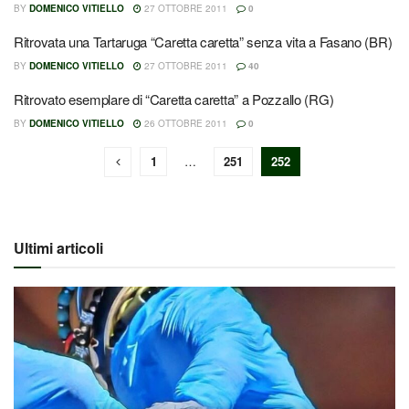
BY
DOMENICO VITIELLO
27 OTTOBRE 2011
0
Ritrovata una Tartaruga “Caretta caretta” senza vita a Fasano (BR)
BY
DOMENICO VITIELLO
27 OTTOBRE 2011
40
Ritrovato esemplare di “Caretta caretta” a Pozzallo (RG)
BY
DOMENICO VITIELLO
26 OTTOBRE 2011
0
1
…
251
252
Ultimi articoli