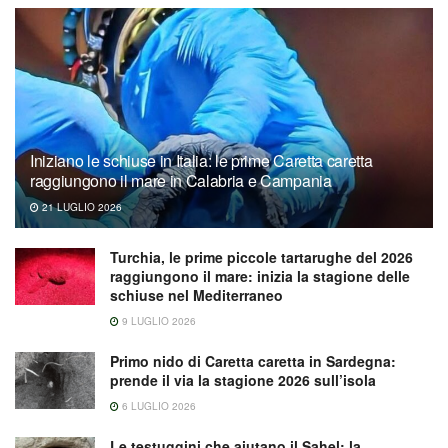
Iniziano le schiuse in Italia: le prime Caretta caretta
raggiungono il mare in Calabria e Campania
21 LUGLIO 2026
Turchia, le prime piccole tartarughe del 2026
raggiungono il mare: inizia la stagione delle
schiuse nel Mediterraneo
9 LUGLIO 2026
Primo nido di Caretta caretta in Sardegna:
prende il via la stagione 2026 sull’isola
6 LUGLIO 2026
Le testuggini che aiutano il Sahel: la