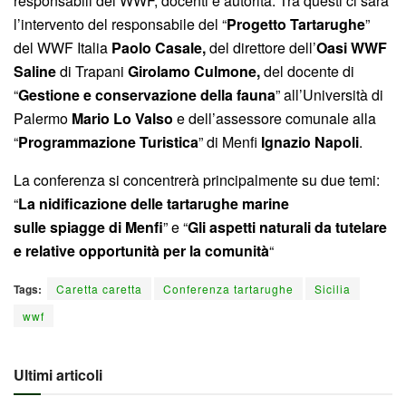
responsabili del WWF, docenti e autorità. Tra questi ci sarà
l’intervento del responsabile del “
Progetto
Tartarughe
”
del WWF Italia
Paolo Casale,
del direttore dell’
Oasi WWF
Saline
di Trapani
Girolamo Culmone,
del docente di
“
Gestione e conservazione della fauna
” all’Università di
Palermo
Mario Lo Valso
e dell’assessore comunale alla
“
Programmazione Turistica
” di Menfi
Ignazio Napoli
.
La conferenza si concentrerà principalmente su due temi:
“
La nidificazione delle tartarughe marine
sulle spiagge di Menfi
” e “
Gli aspetti naturali da tutelare
e relative opportunità per la comunità
“
Tags:
Caretta caretta
Conferenza tartarughe
Sicilia
wwf
Ultimi articoli