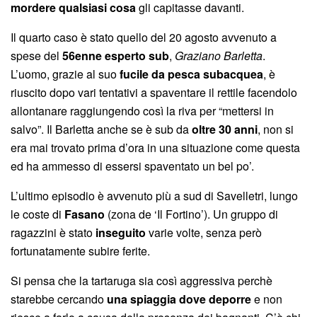
mordere qualsiasi cosa
gli capitasse davanti.
Il quarto caso è stato quello del 20 agosto avvenuto a
spese del
56enne esperto sub
,
Graziano Barletta
.
L’uomo, grazie al suo
fucile da pesca subacquea
, è
riuscito dopo vari tentativi a spaventare il rettile facendolo
allontanare raggiungendo così la riva per “mettersi in
salvo”. Il Barletta anche se è sub da
oltre 30 anni
, non si
era mai trovato prima d’ora in una situazione come questa
ed ha ammesso di essersi spaventato un bel po’.
L’ultimo episodio è avvenuto più a sud di Savelletri, lungo
le coste di
Fasano
(zona de ‘Il Fortino’). Un gruppo di
ragazzini è stato
inseguito
varie volte, senza però
fortunatamente subire ferite.
Si pensa che la tartaruga sia così aggressiva perchè
starebbe cercando
una spiaggia dove deporre
e non