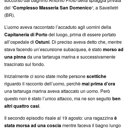
soccorso dal bagnino
Antonio Proto
della spiaggia privata
del “
Complesso Masseria San Domenico
“, a Savelletri
(BR).
L’uomo aveva raccontato l’accaduto agli uomini della
Capitaneria di Porto
del luogo, prima di essere portato
all’ospedale di
Ostuni
. Di preciso aveva detto che, mentre
stava facendo un’escursione subacquea, è stato
morso ad
una pinna
da una tartaruga marina e successivamente
trascinato sul fondo.
Inizialmente ci sono state molte persone
scettiche
riguardo il racconto dell’uomo, perchè
mai prima d’ora
una tartaruga marina aveva attaccato un uomo. Però
questo non è stato l’unico attacco, ma ne son seguito
ben
altri quattro casi
.
Il secondo episodio risale al 19 agosto: una ragazzina
è
stata morsa ad una coscia
mentre faceva il bagno lungo