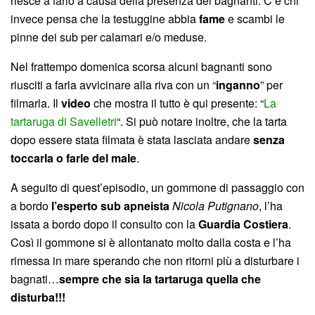
riesce a farlo a causa della presenza dei bagnanti. C’è chi
invece pensa che la testuggine abbia
fame
e scambi le
pinne dei sub per calamari e/o meduse.
Nel frattempo domenica scorsa alcuni bagnanti sono
riusciti a farla avvicinare alla riva con un “
inganno
” per
filmarla. Il
video
che mostra il tutto è qui presente: “
La
tartaruga di Savelletri
“. Si può notare inoltre, che la tarta
dopo essere stata filmata è stata lasciata andare
senza
toccarla o farle del male
.
A seguito di quest’episodio, un gommone di passaggio con
a bordo
l’esperto sub apneista
Nicola Putignano
, l’ha
issata a bordo dopo il consulto con la
Guardia Costiera
.
Così il gommone si è allontanato molto dalla costa e l’ha
rimessa in mare sperando che non ritorni più a disturbare i
bagnati…
sempre che sia la tartaruga quella che
disturba!!!