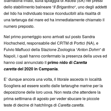
Stamattina infatti, sulla spiaggia di Ascea (SA) nei pressi
dello stabilimento balneare “
Il Brigantino
“, uno degli addetti
del lido ha individuato tracce riconducibili alla risalita di
una tartaruga dal mare ed ha immediatamente chiamato il
numero preposto.
Nel primo pomeriggio sono arrivati sul posto Sandra
Hochscheid, responsabile del CRTM di Portici (NA), e
Fulvio Maffucci della Stazione Zoologica “
Anton Dohrn
” di
Napoli, i quali hanno confermato la presenza della uova ed
hanno così annunciato il
primo nido di
Caretta
caretta
del 2020 in Campania
.
E’ dunque ancora una volta, il litorale asceota in località
Scogliera ad essere scelto dalle tartarughe marine per la
deposizione delle loro uova. Non resta che attendere la
prima settimana di agosto per veder sbucare le piccole
teste di decine di hatchlings di
Caretta caretta.