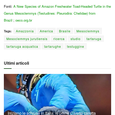
Fonti:
A New Species of Amazon Freshwater Toad-Headed Turtle in the
Genus Mesoclemmys (Testudines: Pleurodira: Chelidae) from
Brazil
;
oeco.org.br
Tags:
Amazzonia
America
Brasile
Mesoclemmys
Mesoclemmys jurutiensis
ricerca
studio
tartaruga
tartaruga acquatica
tartarughe
testuggine
Ultimi articoli
Iniziano le schiuse in Italia: le prime Caretta caretta