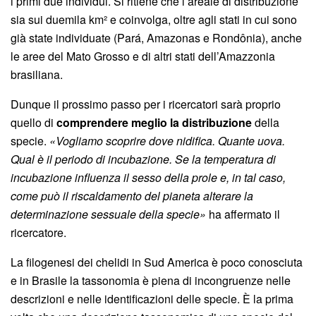
i primi due individui. Si ritiene che l’areale di distribuzione
sia sui duemila km² e coinvolga, oltre agli stati in cui sono
già state individuate (Pará, Amazonas e Rondônia), anche
le aree del Mato Grosso e di altri stati dell’Amazzonia
brasiliana.
Dunque il prossimo passo per i ricercatori sarà proprio
quello di
comprendere meglio la distribuzione
della
specie.
«Vogliamo scoprire dove nidifica. Quante uova.
Qual è il periodo di incubazione. Se la temperatura di
incubazione influenza il sesso della prole e, in tal caso,
come può il riscaldamento del pianeta alterare la
determinazione sessuale della specie»
ha affermato il
ricercatore.
La filogenesi dei chelidi in Sud America è poco conosciuta
e in Brasile la tassonomia è piena di incongruenze nelle
descrizioni e nelle identificazioni delle specie. È la prima