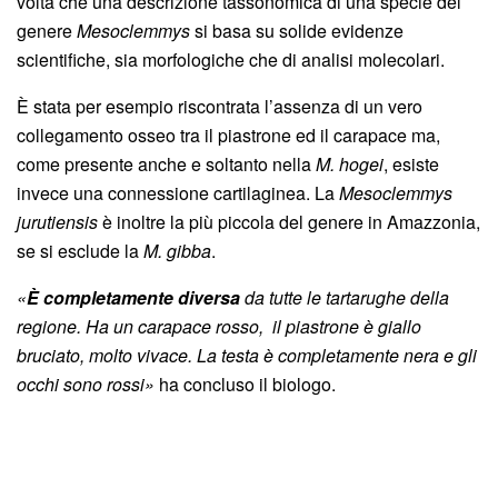
volta che una descrizione tassonomica di una specie del
genere
Mesoclemmys
si basa su solide evidenze
scientifiche, sia morfologiche che di analisi molecolari.
È stata per esempio riscontrata l’assenza di un vero
collegamento osseo tra il piastrone ed il carapace ma,
come presente anche e soltanto nella
M. hogei
, esiste
invece una connessione cartilaginea. La
Mesoclemmys
jurutiensis
è inoltre la più piccola del genere in Amazzonia,
se si esclude la
M. gibba
.
«
È completamente diversa
da tutte le tartarughe della
regione. Ha un carapace rosso, il piastrone è giallo
bruciato, molto vivace. La testa è completamente nera e gli
occhi sono rossi»
ha concluso il biologo.