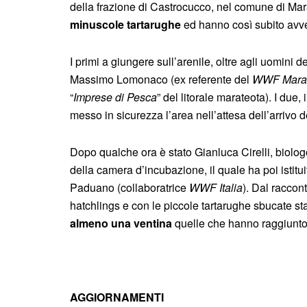
della frazione di Castrocucco, nel comune di Mar
minuscole tartarughe
ed hanno così subito avver
I primi a giungere sull’arenile, oltre agli uomini d
Massimo Lomonaco (ex referente del
WWF Mara
“
Imprese di Pesca
” del litorale marateota). I d
messo in sicurezza l’area nell’attesa dell’arrivo
Dopo qualche ora è stato Gianluca Cirelli, biolog
della camera d’incubazione, il quale ha poi istituit
Paduano (collaboratrice
WWF Italia
). Dal raccon
hatchlings e con le piccole tartarughe sbucate st
almeno una ventina
quelle che hanno raggiunto 
AGGIORNAMENTI