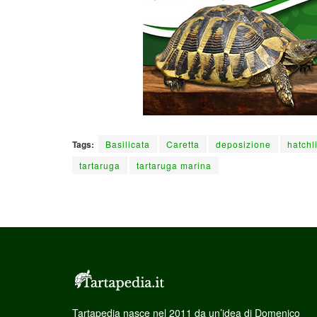
Tags:
Basilicata
Caretta
deposizione
hatchl
tartaruga
tartaruga marina
Tartapedia nasce nel 2011 da un’idea di Domenico