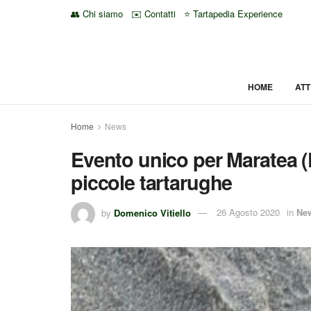
👥 Chi siamo
✉️ Contatti
⭐ Tartapedia Experience
HOME
ATT
Home
News
Evento unico per Maratea (
piccole tartarughe
by
Domenico Vitiello
26 Agosto 2020
in
Ne