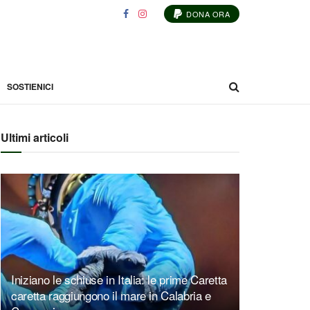
DONA ORA
SOSTIENICI
Ultimi articoli
Iniziano le schiuse in Italia: le prime Caretta
caretta raggiungono il mare in Calabria e