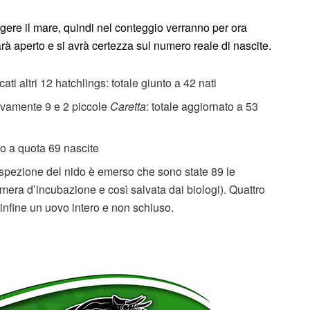
ngere il mare, quindi nel conteggio verranno per ora
arà aperto e si avrà certezza sul numero reale di nascite.
cati altri 12 hatchlings: totale giunto a 42 nati
tivamente 9 e 2 piccole
Caretta
: totale aggiornato a 53
ato a quota 69 nascite
’ispezione del nido è emerso che sono state 89 le
amera d’incubazione e così salvata dai biologi). Quattro
 infine un uovo intero e non schiuso.