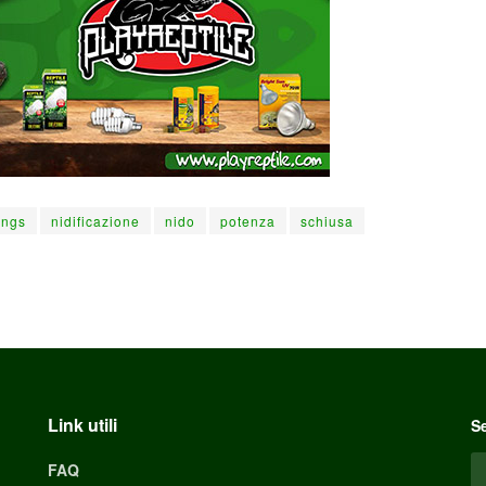
ings
nidificazione
nido
potenza
schiusa
Link utili
Se
FAQ