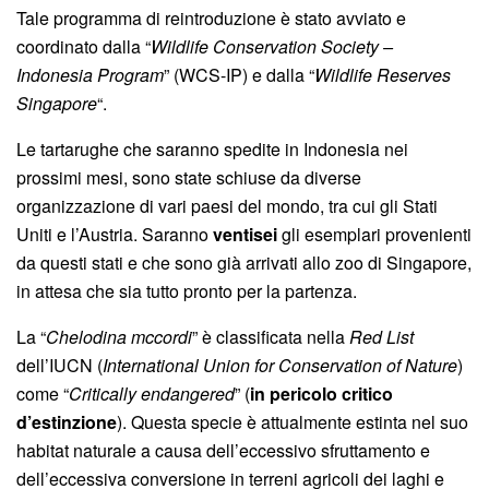
Tale programma di reintroduzione è stato avviato e
coordinato dalla “
Wildlife Conservation Society –
Indonesia Program
” (WCS-IP) e dalla “
Wildlife Reserves
Singapore
“.
Le tartarughe che saranno spedite in Indonesia nei
prossimi mesi, sono state schiuse da diverse
organizzazione di vari paesi del mondo, tra cui gli Stati
Uniti e l’Austria. Saranno
ventisei
gli esemplari provenienti
da questi stati e che sono già arrivati allo zoo di Singapore,
in attesa che sia tutto pronto per la partenza.
La “
Chelodina mccordi
” è classificata nella
Red List
dell’IUCN (
International Union for Conservation of Nature
)
come “
Critically endangered
” (
in pericolo critico
d’estinzione
). Questa specie è attualmente estinta nel suo
habitat naturale a causa dell’eccessivo sfruttamento e
dell’eccessiva conversione in terreni agricoli dei laghi e