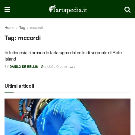
Home
Tag
mccordi
Tag:
mccordi
In Indonesia ritornano le tartarughe dal collo di serpente di Rote
Island
BY
DANILO DE BELLIS
3 LUGLIO 2019
0
Ultimi articoli