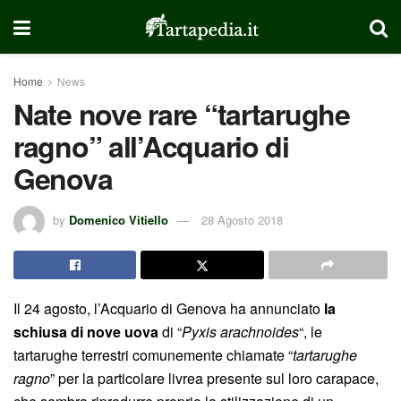
Home
News
Nate nove rare “tartarughe
ragno” all’Acquario di
Genova
by
Domenico Vitiello
28 Agosto 2018
Il 24 agosto, l’Acquario di Genova ha annunciato
la
schiusa di nove uova
di “
Pyxis arachnoides
“, le
tartarughe terrestri comunemente chiamate “
tartarughe
ragno
” per la particolare livrea presente sul loro carapace,