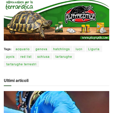
Tags:
acquario
genova
hatchlings
iucn
Liguria
pyxis
red list
schiusa
tartarughe
tartarughe terrestri
Ultimi articoli