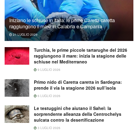
Iniziano le schiuse in Italia: le prime Caretta caretta
raggiungono il mare in Calabria e Campania
21 LUGLIO 2026
Turchia, le prime piccole tartarughe del 2026
raggiungono il mare: inizia la stagione delle
schiuse nel Mediterraneo
9 LUGLIO 2026
Primo nido di Caretta caretta in Sardegna:
prende il via la stagione 2026 sull’isola
6 LUGLIO 2026
Le testuggini che aiutano il Sahel: la
sorprendente alleanza della Centrochelys
sulcata contro la desertificazione
3 LUGLIO 2026