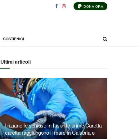
DONA ORA
SOSTIENICI
Ultimi articoli
Iniziano le schiuse in Italia: le prime Caretta
caretta raggiungono il mare in Calabria e