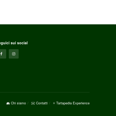
guici sui social
👥 Chi siamo
✉️ Contatti
⭐ Tartapedia Experience