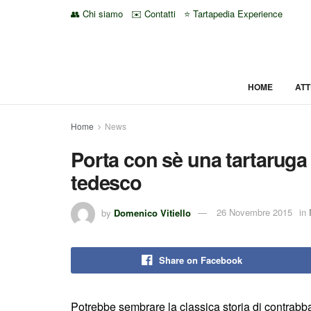
👥 Chi siamo
✉️ Contatti
⭐ Tartapedia Experience
HOME
ATT
Home
News
Porta con sè una tartaruga 
tedesco
by
Domenico Vitiello
26 Novembre 2015
in
Share on Facebook
Potrebbe sembrare la classica storia di contrabban