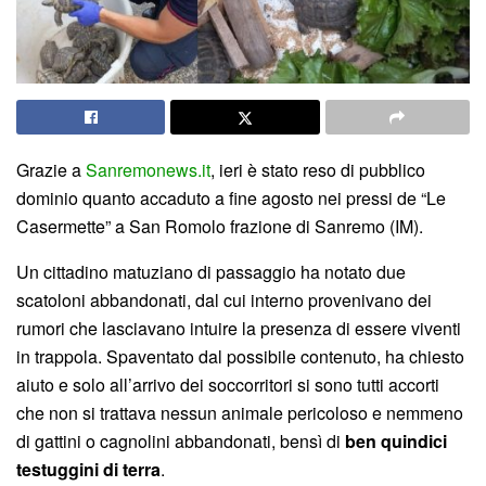
Grazie a
Sanremonews.it
, ieri è stato reso di pubblico
dominio quanto accaduto a fine agosto nei pressi de “Le
Casermette” a San Romolo frazione di Sanremo (IM).
Un cittadino matuziano di passaggio ha notato due
scatoloni abbandonati, dal cui interno provenivano dei
rumori che lasciavano intuire la presenza di essere viventi
in trappola. Spaventato dal possibile contenuto, ha chiesto
aiuto e solo all’arrivo dei soccorritori si sono tutti accorti
che non si trattava nessun animale pericoloso e nemmeno
di gattini o cagnolini abbandonati, bensì di
ben quindici
testuggini di terra
.