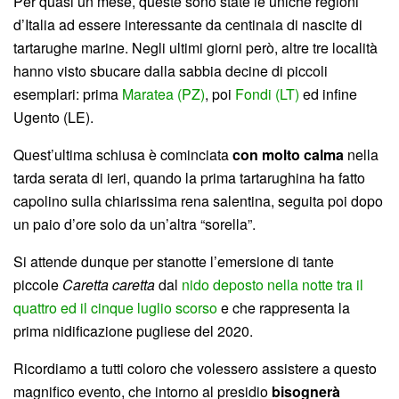
Per quasi un mese, queste sono state le uniche regioni
d’Italia ad essere interessante da centinaia di nascite di
tartarughe marine. Negli ultimi giorni però, altre tre località
hanno visto sbucare dalla sabbia decine di piccoli
esemplari: prima
Maratea (PZ)
, poi
Fondi (LT)
ed infine
Ugento (LE).
Quest’ultima schiusa è cominciata
con molto calma
nella
tarda serata di ieri, quando la prima tartarughina ha fatto
capolino sulla chiarissima rena salentina, seguita poi dopo
un paio d’ore solo da un’altra “sorella”.
Si attende dunque per stanotte l’emersione di tante
piccole
Caretta caretta
dal
nido deposto nella notte tra il
quattro ed il cinque luglio scorso
e che rappresenta la
prima nidificazione pugliese del 2020.
Ricordiamo a tutti coloro che volessero assistere a questo
magnifico evento, che intorno al presidio
bisognerà