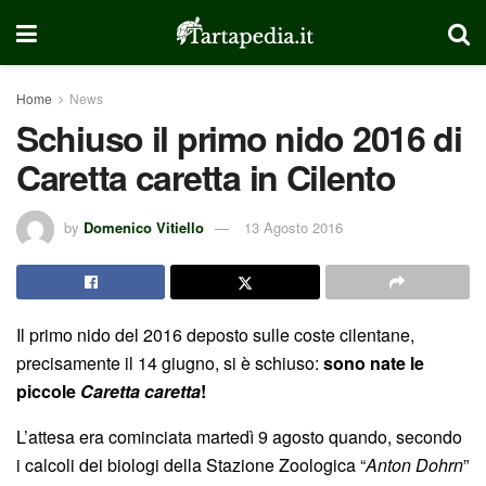
Home
News
Schiuso il primo nido 2016 di
Caretta caretta in Cilento
by
Domenico Vitiello
13 Agosto 2016
Il primo nido del 2016 deposto sulle coste cilentane,
precisamente il 14 giugno, si è schiuso:
sono nate le
piccole
Caretta caretta
!
L’attesa era cominciata martedì 9 agosto quando, secondo
i calcoli dei biologi della Stazione Zoologica “
Anton Dohrn
”