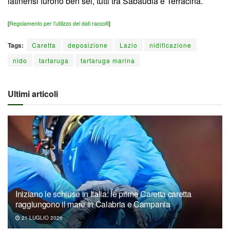
latinensi furono ben sei, tutti tra Sabaudia e Terracina.
[
Regolamento per l’utilizzo dei dati raccolti
]
Tags:
Caretta
deposizione
Lazio
nidificazione
nido
tartaruga
tartaruga marina
Ultimi articoli
Iniziano le schiuse in Italia: le prime Caretta caretta
raggiungono il mare in Calabria e Campania
21 LUGLIO 2026