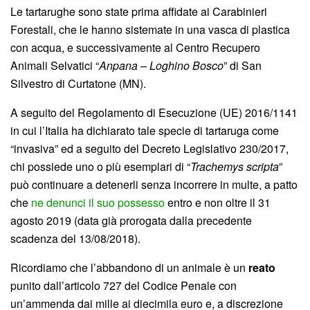
Le tartarughe sono state prima affidate ai Carabinieri
Forestali, che le hanno sistemate in una vasca di plastica
con acqua, e successivamente al Centro Recupero
Animali Selvatici “
Anpana – Loghino Bosco
” di San
Silvestro di Curtatone (MN).
A seguito del Regolamento di Esecuzione (UE) 2016/1141
in cui l’Italia ha dichiarato tale specie di tartaruga come
“invasiva” ed a seguito del Decreto Legislativo 230/2017,
chi possiede uno o più esemplari di “
Trachemys scripta
”
può continuare a detenerli senza incorrere in multe, a patto
che
ne denunci il suo possesso
entro e non oltre il 31
agosto 2019 (data già prorogata dalla precedente
scadenza del 13/08/2018).
Ricordiamo che l’abbandono di un animale è un
reato
punito dall’articolo 727 del Codice Penale con
un’ammenda dai mille ai diecimila euro e, a discrezione