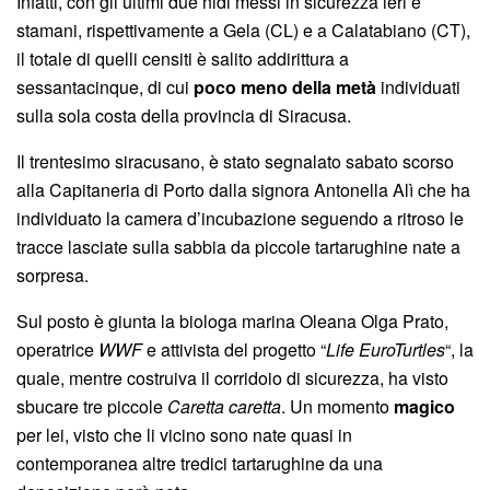
Infatti, con gli ultimi due nidi messi in sicurezza ieri e
stamani, rispettivamente a Gela (CL) e a Calatabiano (CT),
il totale di quelli censiti è salito addirittura a
sessantacinque, di cui
poco meno della metà
individuati
sulla sola costa della provincia di Siracusa.
Il trentesimo siracusano, è stato segnalato sabato scorso
alla Capitaneria di Porto dalla signora Antonella Alì che ha
individuato la camera d’incubazione seguendo a ritroso le
tracce lasciate sulla sabbia da piccole tartarughine nate a
sorpresa.
Sul posto è giunta la biologa marina Oleana Olga Prato,
operatrice
WWF
e attivista del progetto “
Life EuroTurtles
“, la
quale, mentre costruiva il corridoio di sicurezza, ha visto
sbucare tre piccole
Caretta caretta
. Un momento
magico
per lei, visto che li vicino sono nate quasi in
contemporanea altre tredici tartarughine da una