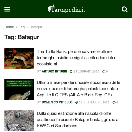
Home
Tag
Batagur
Tag:
Batagur
The Turtle Bank: perché salvare le ultime
tartarughe asiatiche significa difendere interi
ecosistemi
BY
ARTURO INTURRI
2 FEBBRAIO 2026
0
Ultimo mese per denunciare il possesso delle
nuove specie di tartarughe palustri passate in
App. I e II CITES (All. A e B del Reg. CE)
BY
DOMENICO VITIELLO
21 SETTEMBRE 2023
0
Dalla quasi estinzione alla nascita di oltre
quattrocento piccole Batagur baska, grazie al
KWBC di Sundarbans