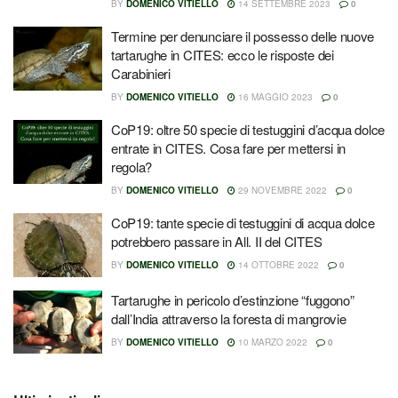
BY
DOMENICO VITIELLO
14 SETTEMBRE 2023
0
Termine per denunciare il possesso delle nuove
tartarughe in CITES: ecco le risposte dei
Carabinieri
BY
DOMENICO VITIELLO
16 MAGGIO 2023
0
CoP19: oltre 50 specie di testuggini d’acqua dolce
entrate in CITES. Cosa fare per mettersi in
regola?
BY
DOMENICO VITIELLO
29 NOVEMBRE 2022
0
CoP19: tante specie di testuggini di acqua dolce
potrebbero passare in All. II del CITES
BY
DOMENICO VITIELLO
14 OTTOBRE 2022
0
Tartarughe in pericolo d’estinzione “fuggono”
dall’India attraverso la foresta di mangrovie
BY
DOMENICO VITIELLO
10 MARZO 2022
0