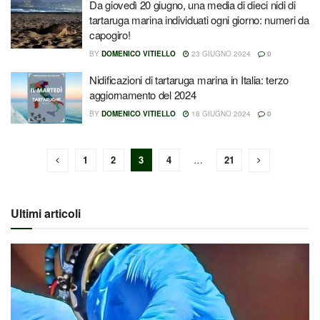
Da giovedì 20 giugno, una media di dieci nidi di
tartaruga marina individuati ogni giorno: numeri da
capogiro!
BY
DOMENICO VITIELLO
23 GIUGNO 2024
0
Nidificazioni di tartaruga marina in Italia: terzo
aggiornamento del 2024
BY
DOMENICO VITIELLO
18 GIUGNO 2024
0
1
2
3
4
…
21
Ultimi articoli