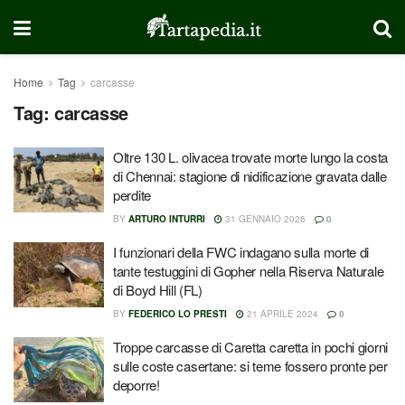
Home
Tag
carcasse
Tag:
carcasse
Oltre 130 L. olivacea trovate morte lungo la costa
di Chennai: stagione di nidificazione gravata dalle
perdite
BY
ARTURO INTURRI
31 GENNAIO 2026
0
I funzionari della FWC indagano sulla morte di
tante testuggini di Gopher nella Riserva Naturale
di Boyd Hill (FL)
BY
FEDERICO LO PRESTI
21 APRILE 2024
0
Troppe carcasse di Caretta caretta in pochi giorni
sulle coste casertane: si teme fossero pronte per
deporre!