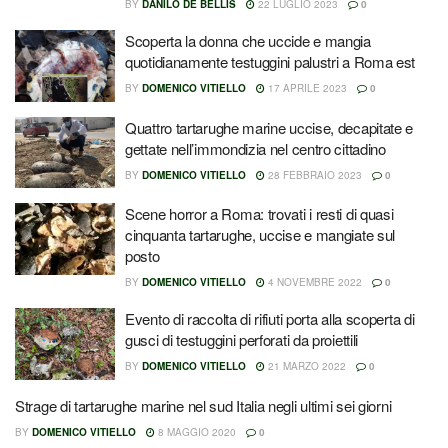
BY
DANILO DE BELLIS
22 LUGLIO 2023
0
Scoperta la donna che uccide e mangia
quotidianamente testuggini palustri a Roma est
BY
DOMENICO VITIELLO
17 APRILE 2023
0
Quattro tartarughe marine uccise, decapitate e
gettate nell’immondizia nel centro cittadino
BY
DOMENICO VITIELLO
28 FEBBRAIO 2023
0
Scene horror a Roma: trovati i resti di quasi
cinquanta tartarughe, uccise e mangiate sul
posto
BY
DOMENICO VITIELLO
4 NOVEMBRE 2022
0
Evento di raccolta di rifiuti porta alla scoperta di
gusci di testuggini perforati da proiettili
BY
DOMENICO VITIELLO
21 MARZO 2022
0
Strage di tartarughe marine nel sud Italia negli ultimi sei giorni
BY
DOMENICO VITIELLO
8 MAGGIO 2020
0