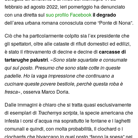
febbraio ad agosto 2022, ieri pomeriggio ha denunciato
con una diretta sul
suo profilo Facebook
il degrado
dell’area urbana romana conosciuta come “Ponte di Nona”.
Ciò che ha particolarmente colpito sia l’ex presidente che
gli spettatori, oltre alle cataste di rifiuti domestici ed edilizi,
è stato il ritrovamento di decine e decine di
carcasse di
tartarughe palustri
. «
Sono state squartate e consumate
qui sul posto. Presumo che sono state cotte in queste
padelle. Ho la vaga impressione che continuano a
cucinare queste povere bestiole, perchè questa roba è
fresca
», osserva Marco Doria.
Dalle immagini è chiaro che si tratta quasi esclusivamente
di esemplari di
Trachemys scripta
, la specie americana che
infesta i corsi d’acqua ma soprattutto le fontane e i laghetti
comunali e quindi, con molta probabilità, il clochard o i
clochards che bivaccano in quel posto “fanno la spesa” nei