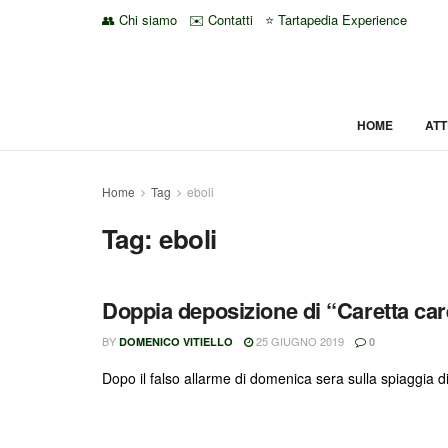
👥 Chi siamo
✉️ Contatti
⭐ Tartapedia Experience
HOME
ATT
Home
Tag
eboli
Tag:
eboli
Doppia deposizione di “Caretta care
BY
25 GIUGNO 2019
DOMENICO VITIELLO
0
Dopo il falso allarme di domenica sera sulla spiaggia d