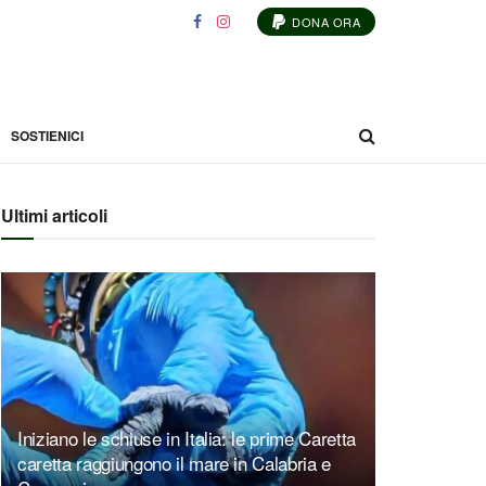
DONA ORA
SOSTIENICI
Ultimi articoli
Iniziano le schiuse in Italia: le prime Caretta
caretta raggiungono il mare in Calabria e