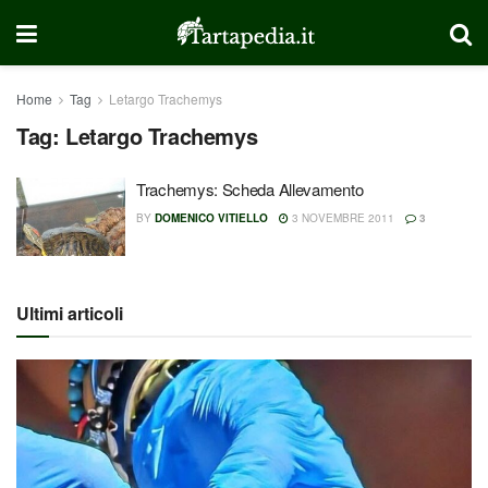
Home
Tag
Letargo Trachemys
Tag:
Letargo Trachemys
Trachemys: Scheda Allevamento
BY
DOMENICO VITIELLO
3 NOVEMBRE 2011
3
Ultimi articoli