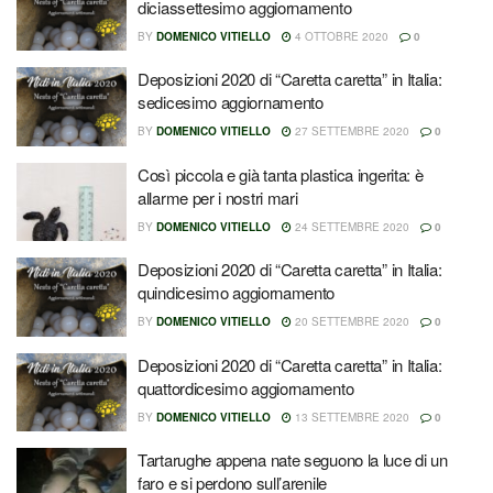
diciassettesimo aggiornamento
BY
DOMENICO VITIELLO
4 OTTOBRE 2020
0
Deposizioni 2020 di “Caretta caretta” in Italia:
sedicesimo aggiornamento
BY
DOMENICO VITIELLO
27 SETTEMBRE 2020
0
Così piccola e già tanta plastica ingerita: è
allarme per i nostri mari
BY
DOMENICO VITIELLO
24 SETTEMBRE 2020
0
Deposizioni 2020 di “Caretta caretta” in Italia:
quindicesimo aggiornamento
BY
DOMENICO VITIELLO
20 SETTEMBRE 2020
0
Deposizioni 2020 di “Caretta caretta” in Italia:
quattordicesimo aggiornamento
BY
DOMENICO VITIELLO
13 SETTEMBRE 2020
0
Tartarughe appena nate seguono la luce di un
faro e si perdono sull’arenile