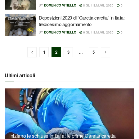
BY
DOMENICO VITIELLO
8 SETTEMBRE 2020
0
Deposizioni 2020 di “Caretta caretta” in Italia:
tredicesimo aggiornamento
BY
DOMENICO VITIELLO
6 SETTEMBRE 2020
0
1
2
3
…
5
Ultimi articoli
Iniziano le schiuse in Italia: le prime Caretta caretta