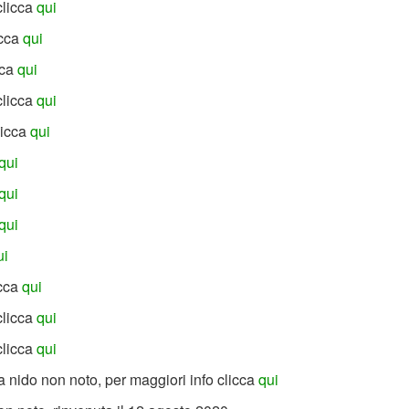
clicca
qui
icca
qui
cca
qui
clicca
qui
licca
qui
qui
qui
qui
ui
icca
qui
clicca
qui
clicca
qui
 nido non noto, per maggiori info clicca
qui