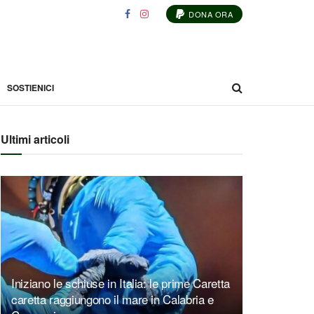
DONA ORA
SOSTIENICI
Ultimi articoli
Iniziano le schiuse in Italia: le prime Caretta
caretta raggiungono il mare in Calabria e