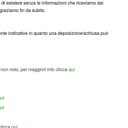
 di esistere senza le informazioni che riceviamo dai
graziamo fin da subito.
ente indicative in quanto una deposizione/schiusa può
non noto, per maggiori info clicca
qui
qui
qui
clicca
qui