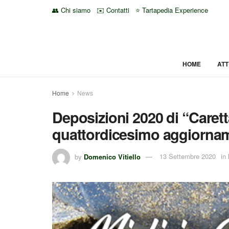
👥 Chi siamo
✉️ Contatti
⭐ Tartapedia Experience
HOME
ATT
Home
News
Deposizioni 2020 di “Caretta 
quattordicesimo aggiorna
by
Domenico Vitiello
13 Settembre 2020
in