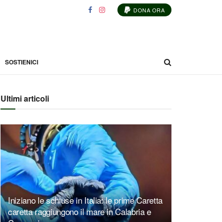
DONA ORA
SOSTIENICI
Ultimi articoli
Iniziano le schiuse in Italia: le prime Caretta
caretta raggiungono il mare in Calabria e