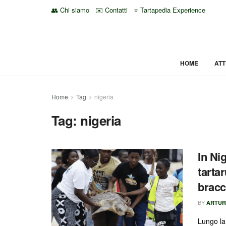
👥 Chi siamo
✉️ Contatti
⭐ Tartapedia Experience
HOME
ATT
Home
Tag
nigeria
Tag:
nigeria
In Ni
tarta
brac
BY
ARTUR
Lungo la 