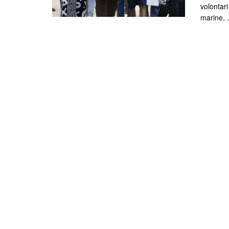
volontari
marine, .