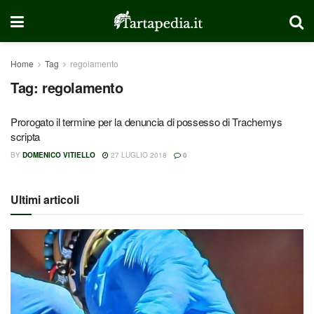
Home
Tag
regolamento
Tag:
regolamento
Prorogato il termine per la denuncia di possesso di Trachemys
scripta
BY
DOMENICO VITIELLO
27 LUGLIO 2018
0
Ultimi articoli