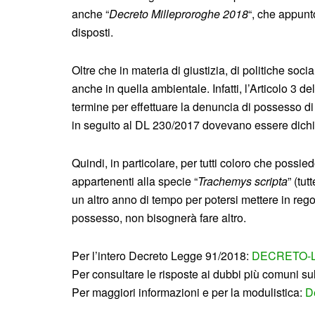
anche “
Decreto Milleproroghe 2018
“, che appunt
disposti.
Oltre che in materia di giustizia, di politiche socia
anche in quella ambientale. Infatti, l’Articolo 3 
termine per effettuare la denuncia di possesso di 
in seguito al DL 230/2017 dovevano essere dichia
Quindi, in particolare, per tutti coloro che possi
appartenenti alla specie “
Trachemys scripta
” (tu
un altro anno di tempo per potersi mettere in rego
possesso, non bisognerà fare altro.
Per l’intero Decreto Legge 91/2018:
DECRETO-LE
Per consultare le risposte ai dubbi più comuni s
Per maggiori informazioni e per la modulistica:
D