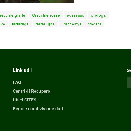
recchie gialle
Orecchie rosse
possesso
proroga
ive
tartaruga
tartarughe
Trachemys
troostii
Link utili
Se
FAQ
Centri di Recupero
Uffici CITES
Regole condivisione dati