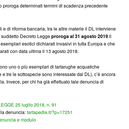
o proroga determinati termini di scadenza precedente
li e di riforma bancaria, tra le altre materie il DL interviene
del suddetto Decreto Legge
proroga al 31 agosto 2019
il
esemplari esotici dichiarati invasivi in tutta Europa e che
rati con data ultima il 13 agosto 2018.
edono uno o più esemplari di tartarughe acquatiche
tte e tre le sottospecie sono interessate dal DL), c’è ancora
la. Invece, per chi ha già effettuato tale denuncia di
GGE 25 luglio 2018, n. 91
ulla denuncia:
tartapedia.it/?p=17251
enuncia e modulo