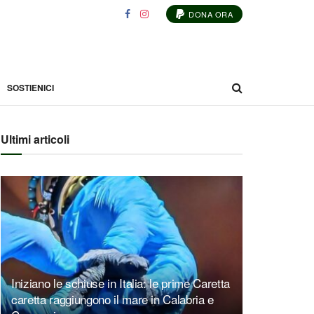
DONA ORA
SOSTIENICI
Ultimi articoli
Iniziano le schiuse in Italia: le prime Caretta
caretta raggiungono il mare in Calabria e