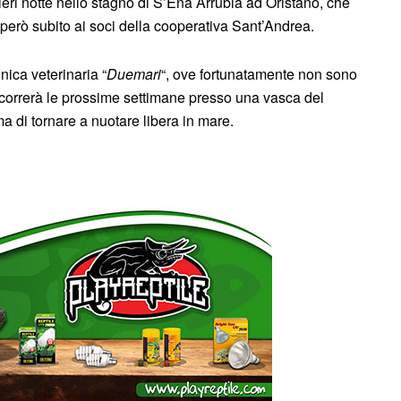
 ieri notte nello stagno di S’Ena Arrubia ad Oristano, che
però subito ai soci della cooperativa Sant’Andrea.
inica veterinaria “
Duemari
“, ove fortunatamente non sono
ascorrerà le prossime settimane presso una vasca del
 di tornare a nuotare libera in mare.