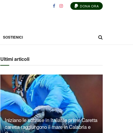
DONA ORA
SOSTIENICI
Ultimi articoli
Iniziano le schiuse in Italia: le prime Caretta
caretta raggiungono il mare in Calabria e