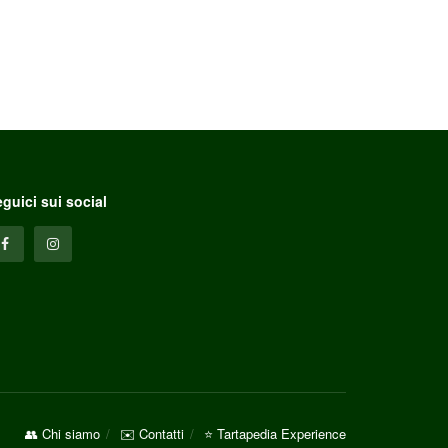
guici sui social
👥 Chi siamo
✉️ Contatti
⭐ Tartapedia Experience