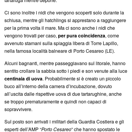
tartaruga mentre depone.
Ci sono inoltre i nidi che vengono scoperti solo durante la
schiusa, mentre gli hatchlings si apprestano a raggiungere
per la prima volta il mare. Ma ci sono anche i nidi che
vengono trovati per caso,
per pura coincidenza
, come
avvenuto stamani sulla spiaggia libera di Torre Lapillo,
nella famosa località balneare di Porto Cesareo (LE).
Alcuni bagnanti, mentre passeggiavano sul litorale, hanno
sentito crollare la sabbia sotto i piedi e son venute alla luce
centinaia di uova
. Probabilmente si è creato un piccolo
buco all’interno della camera d’incubazione, dovuto
all’uscita dalle rispettive uova di due tartarughine, anche
se troppo prematuramente e quindi non capaci di
sopravvivere.
Sul posto son arrivati i militari della Guardia Costiera e gli
esperti dell’AMP “
Porto Cesareo
” che hanno spostato le