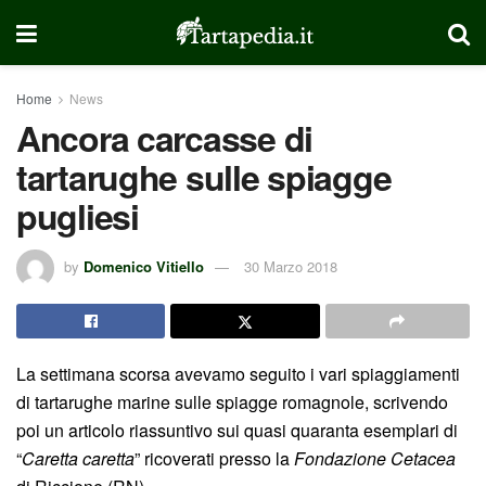
Home
News
Ancora carcasse di
tartarughe sulle spiagge
pugliesi
by
Domenico Vitiello
30 Marzo 2018
La settimana scorsa avevamo seguito i vari spiaggiamenti
di tartarughe marine sulle spiagge romagnole, scrivendo
poi un articolo riassuntivo sui quasi quaranta esemplari di
“
Caretta caretta
” ricoverati presso la
Fondazione Cetacea